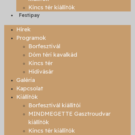
Kincs tér kiállítók
Festipay
Hírek
Programok
Borfesztivál
Dóm téri kavalkád
Kincs tér
Hídivásár
Galéria
Kapcsolat
Kiállítók
Borfesztivál kiállítói
MINDMEGETTE Gasztroudvar
kiállítók
Kincs tér kiállítók