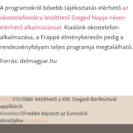
A programokról bővebb tájékoztatás elérhető
az
okostelefonokra letölthető Szeged Napja néven
elérhető alkalmazással
. Kiadónk okostelefon-
alkalmazása, a Frappé élménykeresőn pedig a
rendezvényfolyam teljes programja megtalálható.
Forrás: delmagyar.hu
Előző
Már letölthető a XXII. Szegedi Borfesztivál
Előző
applikáció
Következő
Freddie bejutott az Eurovízió
döntőjébe
Következő