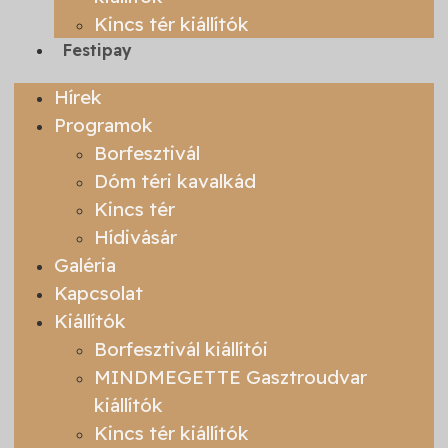
Kincs tér kiállítók
Festipay
Hírek
Programok
Borfesztivál
Dóm téri kavalkád
Kincs tér
Hídivásár
Galéria
Kapcsolat
Kiállítók
Borfesztivál kiállítói
MINDMEGETTE Gasztroudvar
kiállítók
Kincs tér kiállítók