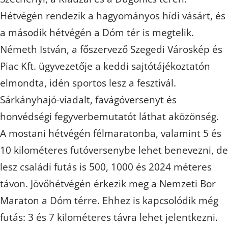
Hé
tvégén rendezik a hagyományos hídi vásárt, és
a
második hé
tvégén a Dóm tér is megtelik.
Németh István, a főszervező Szegedi Városkép és
Piac Kft. ügyvezetője a keddi sajtótájékoztatón
elmondta, idén sportos lesz a fesztivál.
Sárkányhajó-viadalt, favágóversenyt és
honvédségi fegyverbemutatót láthat a
k
özönség.
A mostani
hé
tvégén félmaratonba, valamint 5 és
10 kilométeres futóversenybe lehet benevezni, de
lesz családi futás is 500, 1000 és 2024 méteres
távon. Jövő
hé
tvégén érkezik meg a Nemzeti Bor
Maraton a Dóm térre. Ehhez is kapcsolódik még
futás: 3 és 7 kilométeres távra lehet jelentkezni.