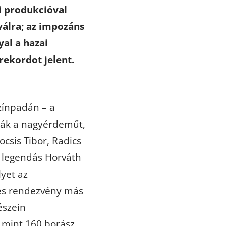
i produkcióval
válra; az impozáns
al a hazai
rekordot jelent.
zínpadán – a
tják a nagyérdeműt,
csis Tibor, Radics
a legendás Horváth
yet az
ves rendezvény más
észein
, mint 160 borász