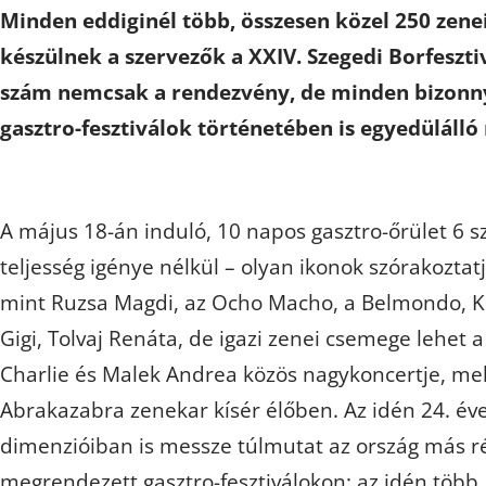
Minden eddiginél több, összesen közel 250 zene
készülnek a szervezők a
XXIV. Szegedi Borfeszti
szám nemcsak a rendezvény, de minden bizonny
gasztro-fesztiválok történetében is egyedülálló 
A május 18-án induló, 10 napos gasztro-őrület 6 s
teljesség igénye nélkül – olyan ikonok szórakozta
mint Ruzsa Magdi, az Ocho Macho, a Belmondo, Ko
Gigi, Tolvaj Renáta, de igazi zenei csemege lehet 
Charlie és Malek Andrea közös nagykoncertje, mel
Abrakazabra zenekar kísér élőben. Az idén 24. é
dimenzióiban is messze túlmutat az ország más r
megrendezett gasztro-fesztiválokon: az idén több