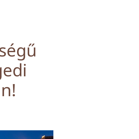
ségű
gedi
on!