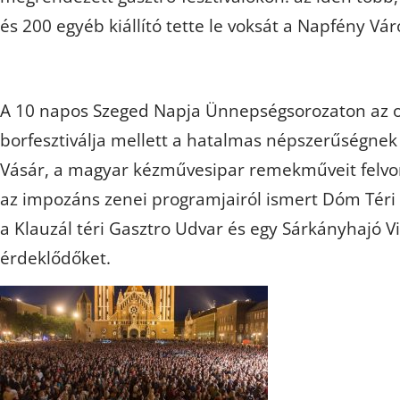
és 200 egyéb kiállító tette le voksát a Napfény Vár
A 10 napos Szeged Napja Ünnepségsorozaton az 
borfesztiválja mellett a hatalmas népszerűségnek
Vásár, a magyar kézművesipar remekműveit felvon
az impozáns zenei programjairól ismert Dóm Téri
a Klauzál téri Gasztro Udvar és egy Sárkányhajó Vi
érdeklődőket.