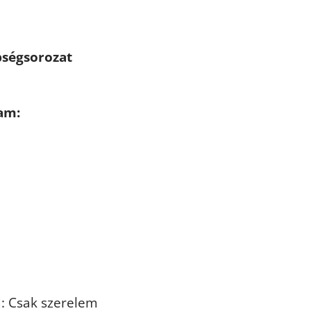
pségsorozat
ram:
a: Csak szerelem