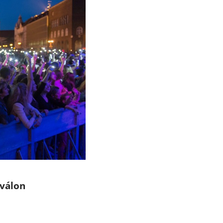
iválon