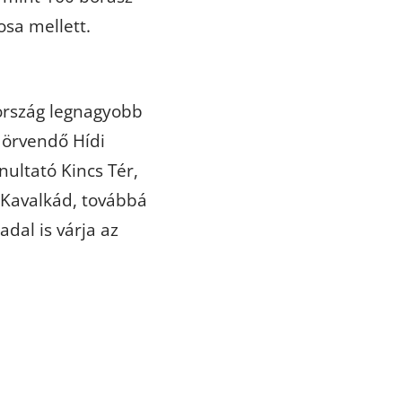
osa mellett.
ország legnagyobb
 örvendő Hídi
ultató Kincs Tér,
 Kavalkád, továbbá
adal is várja az