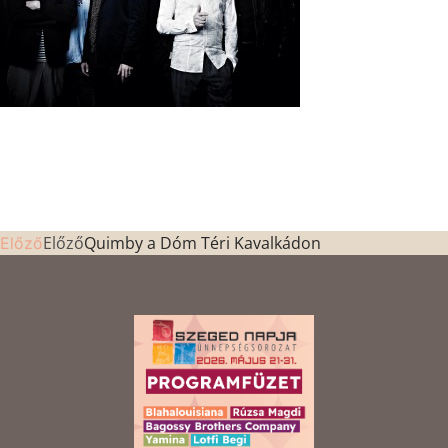
Előző
Quimby a Dóm Téri Kavalkádon
Előző