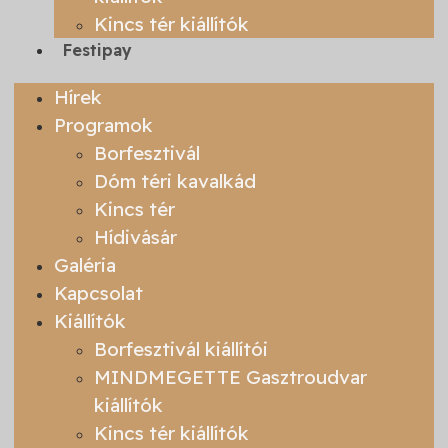
Kincs tér kiállítók
Festipay
Hírek
Programok
Borfesztivál
Dóm téri kavalkád
Kincs tér
Hídivásár
Galéria
Kapcsolat
Kiállítók
Borfesztivál kiállítói
MINDMEGETTE Gasztroudvar
kiállítók
Kincs tér kiállítók