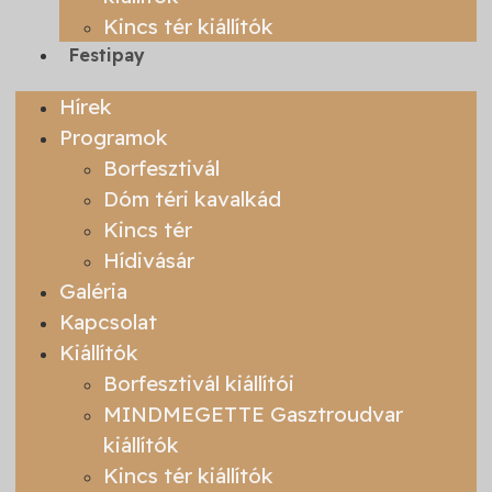
Kincs tér kiállítók
Festipay
Hírek
Programok
Borfesztivál
Dóm téri kavalkád
Kincs tér
Hídivásár
Galéria
Kapcsolat
Kiállítók
Borfesztivál kiállítói
MINDMEGETTE Gasztroudvar
kiállítók
Kincs tér kiállítók