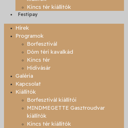
Kincs tér kiállítók
Festipay
Hírek
Programok
Borfesztivál
Dóm téri kavalkád
Kincs tér
Hídivásár
Galéria
Kapcsolat
Kiállítók
Borfesztivál kiállítói
MINDMEGETTE Gasztroudvar
kiállítók
Kincs tér kiállítók