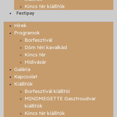
Kincs tér kiállítók
Festipay
Hírek
Programok
Borfesztivál
Dóm téri kavalkád
Kincs tér
Hídivásár
Galéria
Kapcsolat
Kiállítók
Borfesztivál kiállítói
MINDMEGETTE Gasztroudvar
kiállítók
Kincs tér kiállítók