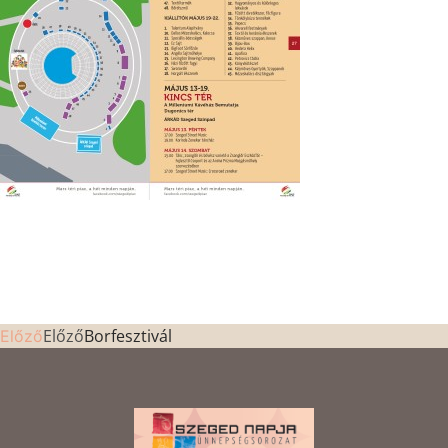
Előző
Borfesztivál
Előző