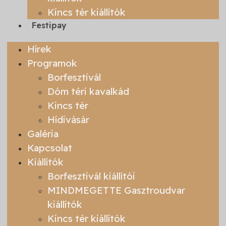
Kincs tér kiállítók
Festipay
Hírek
Programok
Borfesztivál
Dóm téri kavalkád
Kincs tér
Hídivásár
Galéria
Kapcsolat
Kiállítók
Borfesztivál kiállítói
MINDMEGETTE Gasztroudvar
kiállítók
Kincs tér kiállítók