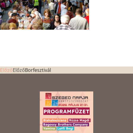
Előző
Borfesztivál
Előző