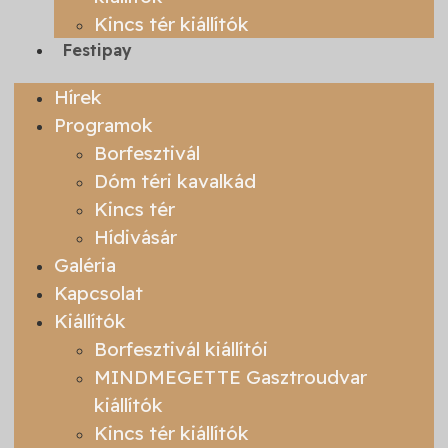
Kincs tér kiállítók
Festipay
Hírek
Programok
Borfesztivál
Dóm téri kavalkád
Kincs tér
Hídivásár
Galéria
Kapcsolat
Kiállítók
Borfesztivál kiállítói
MINDMEGETTE Gasztroudvar
kiállítók
Kincs tér kiállítók