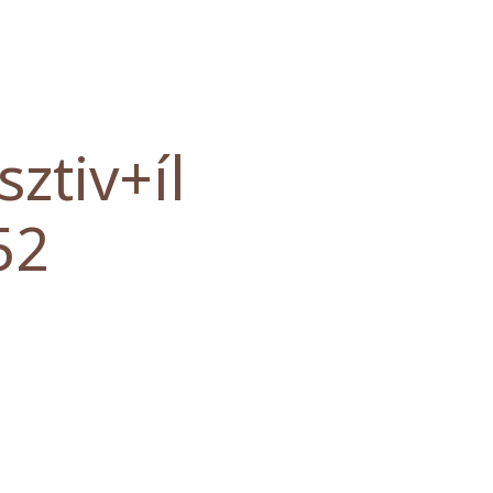
ztiv+íl
52