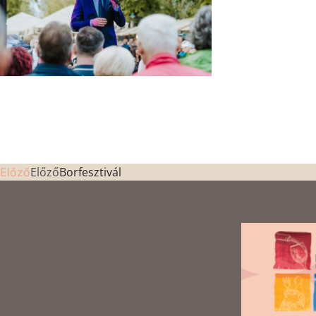
Előző
Borfesztivál
Előző