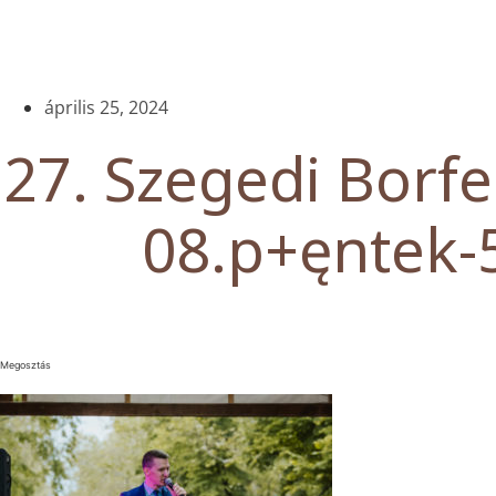
április 25, 2024
27. Szegedi Borfes
08.p+ęntek-
Megosztás