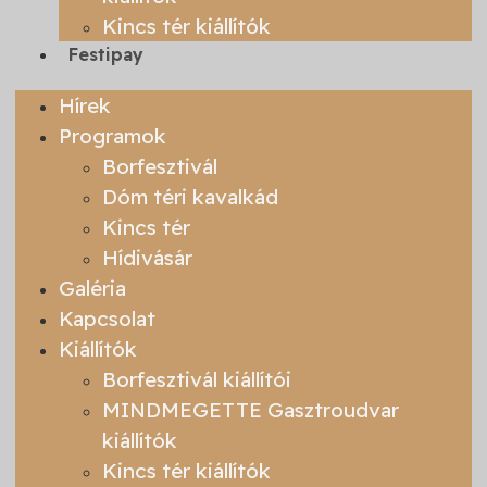
Kincs tér kiállítók
Festipay
Hírek
Programok
Borfesztivál
Dóm téri kavalkád
Kincs tér
Hídivásár
Galéria
Kapcsolat
Kiállítók
Borfesztivál kiállítói
MINDMEGETTE Gasztroudvar
kiállítók
Kincs tér kiállítók