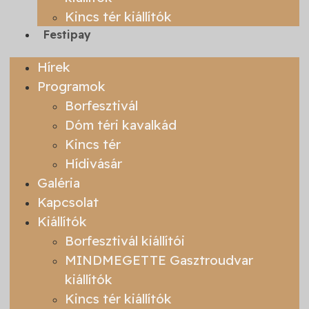
Kincs tér kiállítók
Festipay
Hírek
Programok
Borfesztivál
Dóm téri kavalkád
Kincs tér
Hídivásár
Galéria
Kapcsolat
Kiállítók
Borfesztivál kiállítói
MINDMEGETTE Gasztroudvar
kiállítók
Kincs tér kiállítók