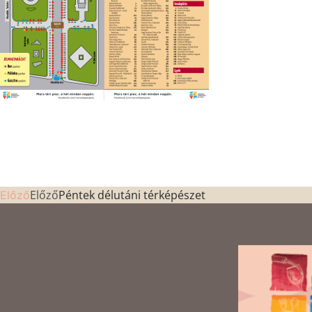
Előző
Péntek délutáni térképészet
Előző