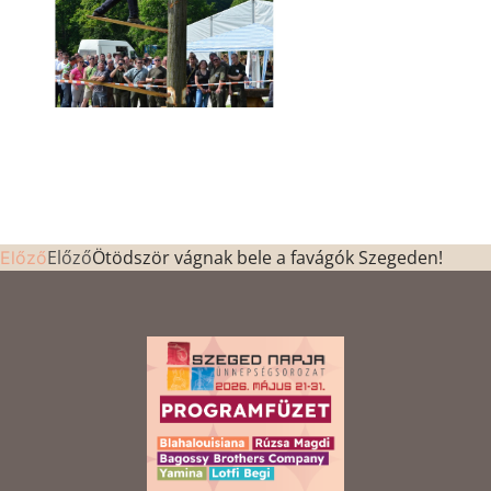
Előző
Ötödször vágnak bele a favágók Szegeden!
Előző