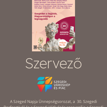
Szervező
A Szeged Napja Ünnepségsorozat, a 30. Szegedi