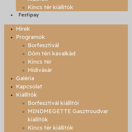
Kincs tér kiállítók
Festipay
Hírek
Programok
Borfesztivál
Dóm téri kavalkád
Kincs tér
Hídivásár
Galéria
Kapcsolat
Kiállítók
Borfesztivál kiállítói
MINDMEGETTE Gasztroudvar
kiállítók
Kincs tér kiállítók