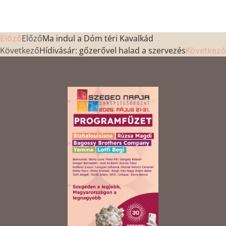
Előző
Ma indul a Dóm téri Kavalkád
Előző
Következő
Hídivásár: gőzerővel halad a szervezés
Következő