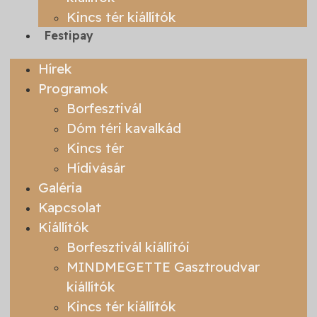
Kincs tér kiállítók
Festipay
Hírek
Programok
Borfesztivál
Dóm téri kavalkád
Kincs tér
Hídivásár
Galéria
Kapcsolat
Kiállítók
Borfesztivál kiállítói
MINDMEGETTE Gasztroudvar
kiállítók
Kincs tér kiállítók