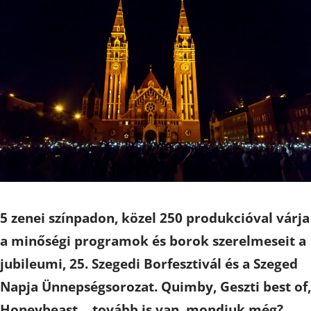
5 zenei színpadon, közel 250 produkcióval várja
a minőségi programok és borok szerelmeseit a
jubileumi, 25. Szegedi Borfesztivál és a Szeged
Napja Ünnepségsorozat. Quimby, Geszti best of,
Honeybeast… tovább is van, mondjuk még?