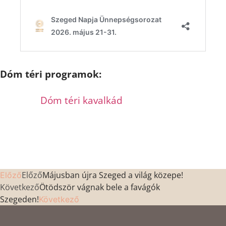
Dóm téri programok:
Dóm téri kavalkád
Előző
Májusban újra Szeged a világ közepe!
Előző
Következő
Ötödször vágnak bele a favágók
Szegeden!
Következő