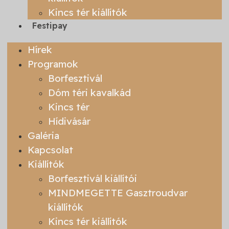
Kincs tér kiállítók
Festipay
Hírek
Programok
Borfesztivál
Dóm téri kavalkád
Kincs tér
Hídivásár
Galéria
Kapcsolat
Kiállítók
Borfesztivál kiállítói
MINDMEGETTE Gasztroudvar
kiállítók
Kincs tér kiállítók