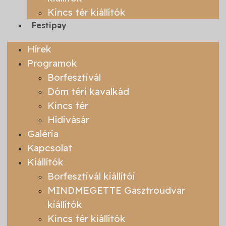
Kincs tér kiállítók
Festipay
Hírek
Programok
Borfesztivál
Dóm téri kavalkád
Kincs tér
Hídivásár
Galéria
Kapcsolat
Kiállítók
Borfesztivál kiállítói
MINDMEGETTE Gasztroudvar
kiállítók
Kincs tér kiállítók