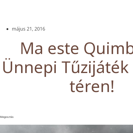
május 21, 2016
Ma este Quimb
Ünnepi Tűzijáté
téren!
Megosztás