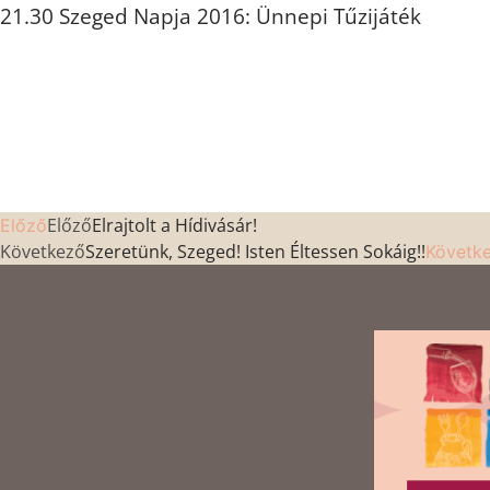
21.30 Szeged Napja 2016: Ünnepi Tűzijáték
Előző
Elrajtolt a Hídivásár!
Előző
Következő
Szeretünk, Szeged! Isten Éltessen Sokáig!!
Követk