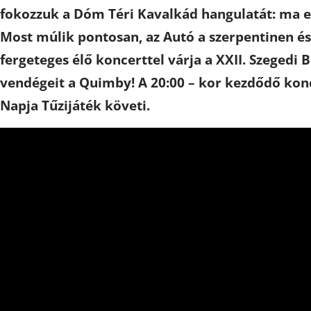
fokozzuk a Dóm Téri Kavalkád hangulatát: ma es
Most múlik pontosan, az Autó a szerpentinen és 
fergeteges élő koncerttel várja a XXII. Szegedi B
vendégeit a Quimby! A 20:00 – kor kezdődő kon
Napja Tűzijáték követi.