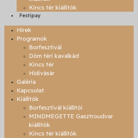
Kincs tér kiállítók
Festipay
Hírek
Programok
Borfesztivál
Dóm téri kavalkád
Kincs tér
Hídivásár
Galéria
Kapcsolat
Kiállítók
Borfesztivál kiállítói
MINDMEGETTE Gasztroudvar
kiállítók
Kincs tér kiállítók