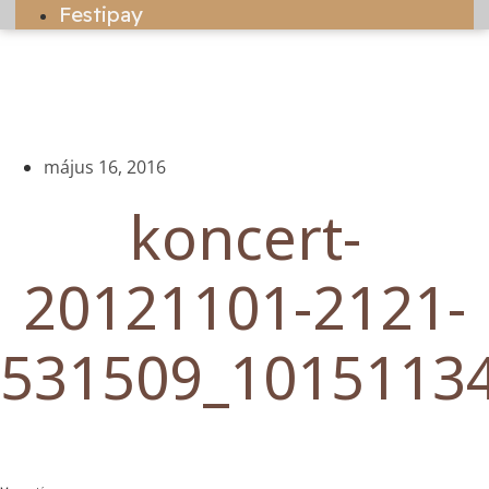
Festipay
május 16, 2016
koncert-
20121101-2121-
531509_1015113