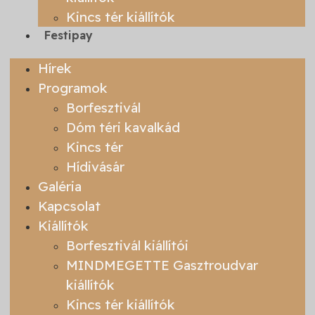
Kincs tér kiállítók
Festipay
Hírek
Programok
Borfesztivál
Dóm téri kavalkád
Kincs tér
Hídivásár
Galéria
Kapcsolat
Kiállítók
Borfesztivál kiállítói
MINDMEGETTE Gasztroudvar
kiállítók
Kincs tér kiállítók