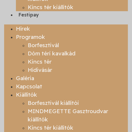
Kincs tér kiállítók
Festipay
Hírek
Programok
Borfesztivál
Dóm téri kavalkád
Kincs tér
Hídivásár
Galéria
Kapcsolat
Kiállítók
Borfesztivál kiállítói
MINDMEGETTE Gasztroudvar
kiállítók
Kincs tér kiállítók