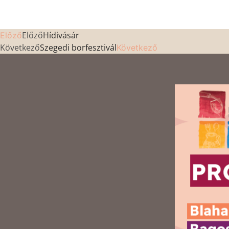
Előző
Hídivásár
Előző
Következő
Szegedi borfesztivál
Következő