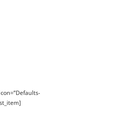
 icon=”Defaults-
ist_item]