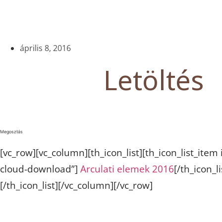
április 8, 2016
Letöltés
Megosztás
[vc_row][vc_column][th_icon_list][th_icon_list_item
cloud-download”]
Arculati elemek 2016
[/th_icon_l
[/th_icon_list][/vc_column][/vc_row]