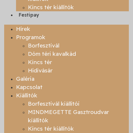
Kincs tér kiállítók
Festipay
Hírek
Programok
Borfesztivál
Dóm téri kavalkád
Kincs tér
Hídivásár
Galéria
Kapcsolat
Kiállítók
Borfesztivál kiállítói
MINDMEGETTE Gasztroudvar
kiállítók
Kincs tér kiállítók