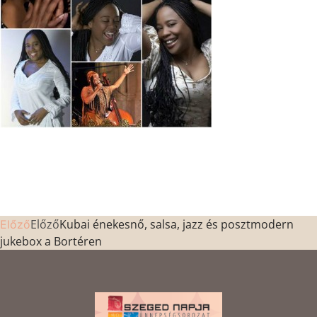
Előző
Kubai énekesnő, salsa, jazz és posztmodern
Előző
jukebox a Bortéren