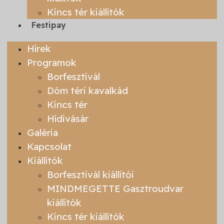
Kincs tér kiállítók
Festipay
Hírek
Programok
Borfesztivál
Dóm téri kavalkád
Kincs tér
Hídivásár
Galéria
Kapcsolat
Kiállítók
Borfesztivál kiállítói
MINDMEGETTE Gasztroudvar
kiállítók
Kincs tér kiállítók