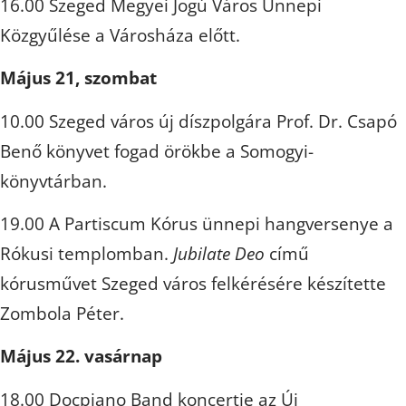
16.00 Szeged Megyei Jogú Város Ünnepi
Közgyűlése a Városháza előtt.
Május 21, szombat
10.00 Szeged város új díszpolgára Prof. Dr. Csapó
Benő könyvet fogad örökbe a Somogyi-
könyvtárban.
19.00 A Partiscum Kórus ünnepi hangversenye a
Rókusi templomban.
Jubilate Deo
című
kórusművet Szeged város felkérésére készítette
Zombola Péter.
Május 22. vasárnap
18.00 Docpiano Band koncertje az Új