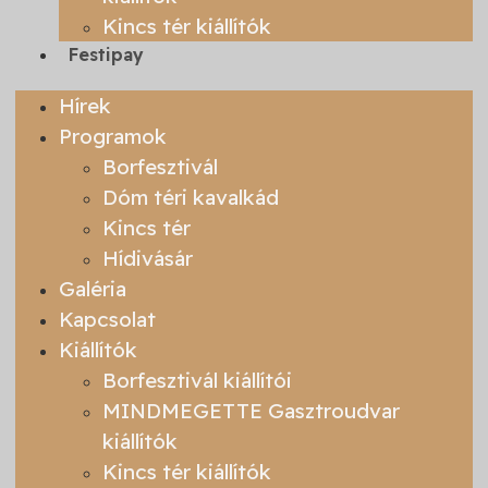
Kincs tér kiállítók
Festipay
Hírek
Programok
Borfesztivál
Dóm téri kavalkád
Kincs tér
Hídivásár
Galéria
Kapcsolat
Kiállítók
Borfesztivál kiállítói
MINDMEGETTE Gasztroudvar
kiállítók
Kincs tér kiállítók