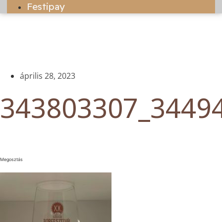
Festipay
április 28, 2023
343803307_3449
Megosztás