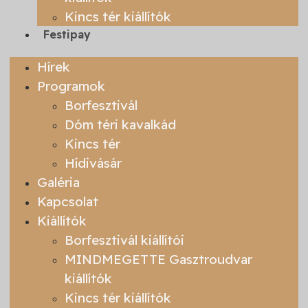
Kincs tér kiállítók
Festipay
Hírek
Programok
Borfesztivál
Dóm téri kavalkád
Kincs tér
Hídivásár
Galéria
Kapcsolat
Kiállítók
Borfesztivál kiállítói
MINDMEGETTE Gasztroudvar
kiállítók
Kincs tér kiállítók