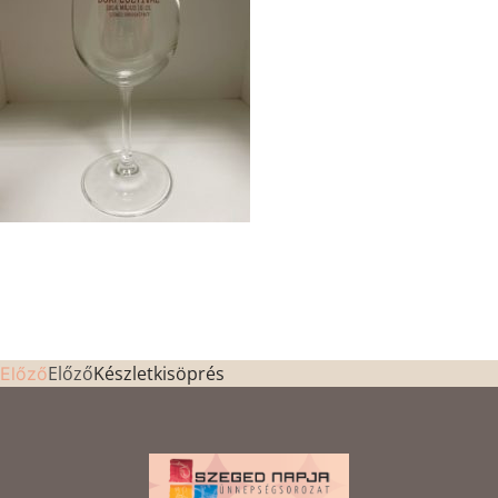
Előző
Készletkisöprés
Előző