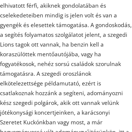
elhivatott férfi, akiknek gondolatában és
cselekedeteiben mindig is jelen volt és van a
gyengék és elesettek támogatása. A gondoskodás,
a segítés folyamatos szolgálatot jelent, a szegedi
Lions tagok ott vannak, ha benzin kell a
koraszülöttek mentőautójába, vagy ha
fogyatékosok, nehéz sorsú családok szorulnak
támogatásra. A szegedi oroszlánok
elkötelezettsége példamutató, ezért is
csatlakoznak hozzánk a segíteni, adományozni
kész szegedi polgárok, akik ott vannak velünk
jótékonysági koncertjeinken, a karácsonyi
Szeretet Kuckónkban vagy most, a már
hagyományossá vált adománygyűjtésünkön, itt a