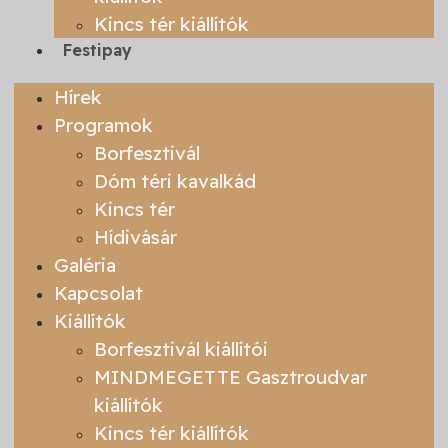
Kincs tér kiállítók
Festipay
Hírek
Programok
Borfesztivál
Dóm téri kavalkád
Kincs tér
Hídivásár
Galéria
Kapcsolat
Kiállítók
Borfesztivál kiállítói
MINDMEGETTE Gasztroudvar
kiállítók
Kincs tér kiállítók