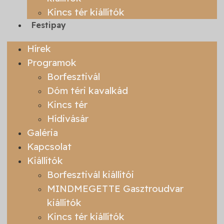
Kincs tér kiállítók
Festipay
Hírek
Programok
Borfesztivál
Dóm téri kavalkád
Kincs tér
Hídivásár
Galéria
Kapcsolat
Kiállítók
Borfesztivál kiállítói
MINDMEGETTE Gasztroudvar
kiállítók
Kincs tér kiállítók