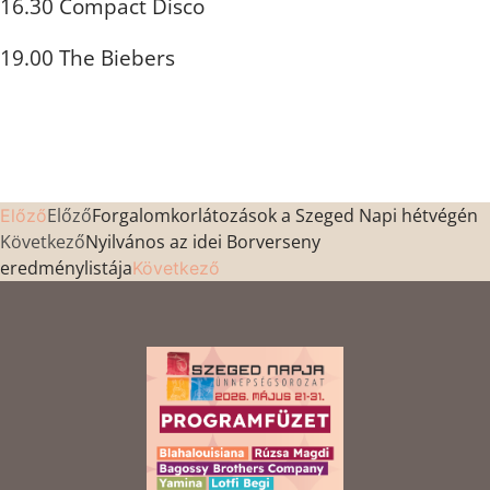
16.30 Compact Disco
19.00 The Biebers
Előző
Forgalomkorlátozások a Szeged Napi hétvégén
Előző
Következő
Nyilvános az idei Borverseny
eredménylistája
Következő