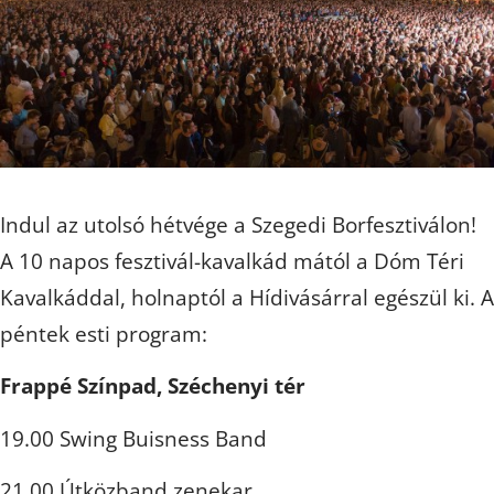
Indul az utolsó hétvége a Szegedi Borfesztiválon!
A 10 napos fesztivál-kavalkád mától a Dóm Téri
Kavalkáddal, holnaptól a Hídivásárral egészül ki. A
péntek esti program:
Frappé Színpad, Széchenyi tér
19.00 Swing Buisness Band
21.00 Útközband zenekar