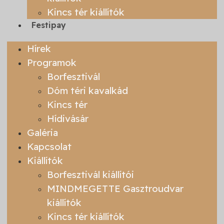
Kincs tér kiállítók
Festipay
Hírek
Programok
Borfesztivál
Dóm téri kavalkád
Kincs tér
Hídivásár
Galéria
Kapcsolat
Kiállítók
Borfesztivál kiállítói
MINDMEGETTE Gasztroudvar
kiállítók
Kincs tér kiállítók