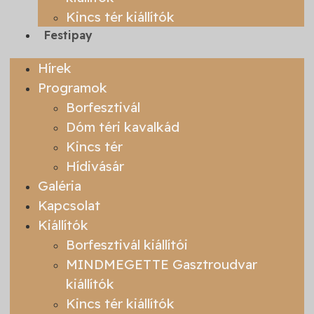
Kincs tér kiállítók
Festipay
Hírek
Programok
Borfesztivál
Dóm téri kavalkád
Kincs tér
Hídivásár
Galéria
Kapcsolat
Kiállítók
Borfesztivál kiállítói
MINDMEGETTE Gasztroudvar
kiállítók
Kincs tér kiállítók