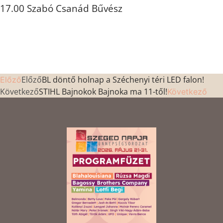
17.00 Szabó Csanád Bűvész
Előző
BL döntő holnap a Széchenyi téri LED falon!
Előző
Következő
STIHL Bajnokok Bajnoka ma 11-től!
Következő