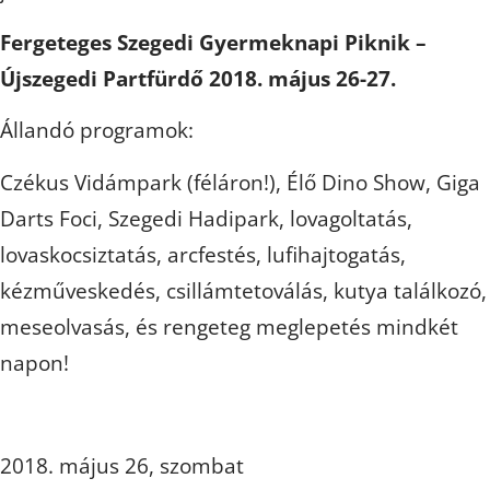
Fergeteges Szegedi Gyermeknapi Piknik –
Újszegedi Partfürdő 2018. május 26-27.
Ál
landó programok:
Czékus Vidámpark (féláron!), Élő Dino Show, Giga
Darts Foci, Szegedi Hadipark, lovagoltatás,
lovaskocsiztatás, arcfestés, lufihajtogatás,
kézműveskedés, csillámtetoválás, kutya találkozó,
meseolvasás, és rengeteg meglepetés mindkét
napon!
2018. május 26, szombat