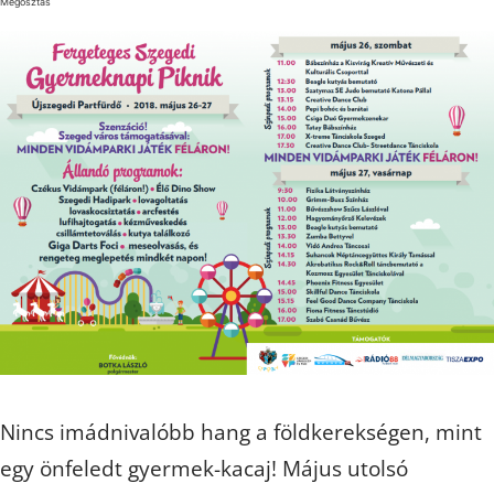
Megosztás
Nincs imádnivalóbb hang a földkerekségen, mint
egy önfeledt gyermek-kacaj! Május utolsó