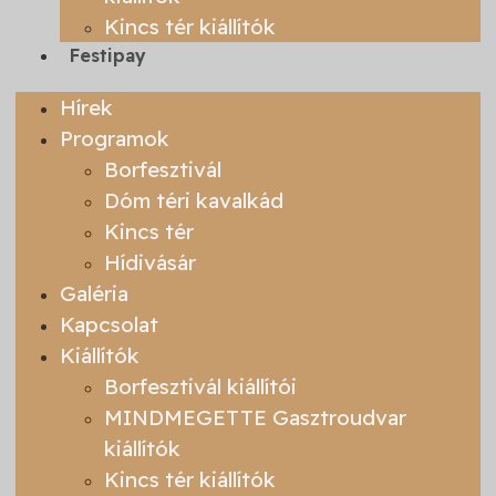
Kincs tér kiállítók
Festipay
Hírek
Programok
Borfesztivál
Dóm téri kavalkád
Kincs tér
Hídivásár
Galéria
Kapcsolat
Kiállítók
Borfesztivál kiállítói
MINDMEGETTE Gasztroudvar
kiállítók
Kincs tér kiállítók