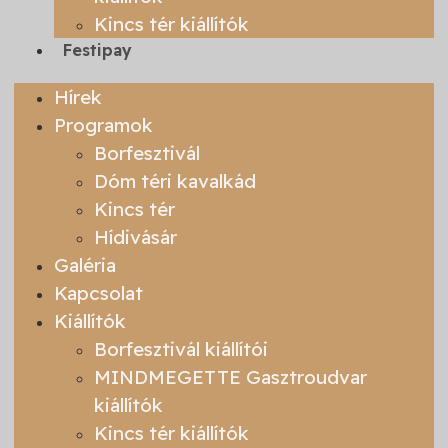
Kincs tér kiállítók
Festipay
Hírek
Programok
Borfesztivál
Dóm téri kavalkád
Kincs tér
Hídivásár
Galéria
Kapcsolat
Kiállítók
Borfesztivál kiállítói
MINDMEGETTE Gasztroudvar
kiállítók
Kincs tér kiállítók