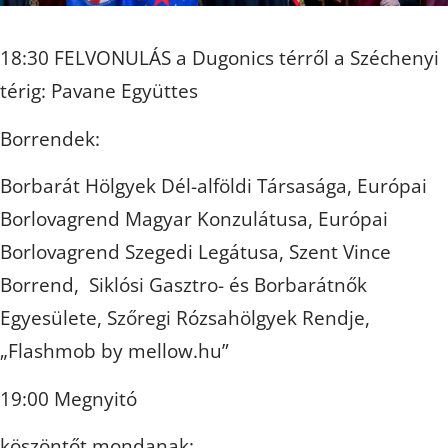
18:30 FELVONULÁS a Dugonics térről a Széchenyi
térig: Pavane Együttes
Borrendek:
Borbarát Hölgyek Dél-alföldi Társasága, Európai
Borlovagrend Magyar Konzulátusa, Európai
Borlovagrend Szegedi Legátusa, Szent Vince
Borrend, Siklósi Gasztro- és Borbarátnők
Egyesülete, Szőregi Rózsahölgyek Rendje,
„Flashmob by mellow.hu”
19:00 Megnyitó
köszöntőt mondanak: