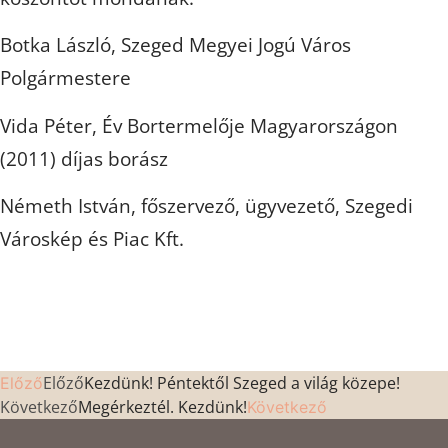
Botka László, Szeged Megyei Jogú Város
Polgármestere
Vida Péter, Év Bortermelője Magyarországon
(2011) díjas borász
Németh István, főszervező, ügyvezető, Szegedi
Városkép és Piac Kft.
Előző
Kezdünk! Péntektől Szeged a világ közepe!
Előző
Következő
Megérkeztél. Kezdünk!
Következő