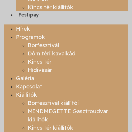
Kincs tér kiállítók
Festipay
Hírek
Programok
Borfesztivál
Dóm téri kavalkád
Kincs tér
Hídivásár
Galéria
Kapcsolat
Kiállítók
Borfesztivál kiállítói
MINDMEGETTE Gasztroudvar
kiállítók
Kincs tér kiállítók