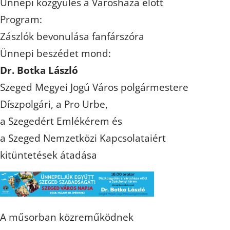
Ünnepi közgyűlés a Városháza előtt
Program:
Zászlók bevonulása fanfárszóra
Ünnepi beszédet mond:
Dr. Botka László
Szeged Megyei Jogú Város polgármestere
Díszpolgári, a Pro Urbe,
a Szegedért Emlékérem és
a Szeged Nemzetközi Kapcsolataiért
kitüntetések átadása
A műsorban közreműködnek