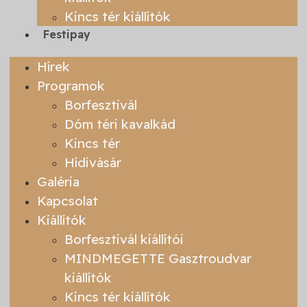
Kincs tér kiállítók
Festipay
Hírek
Programok
Borfesztivál
Dóm téri kavalkád
Kincs tér
Hídivásár
Galéria
Kapcsolat
Kiállítók
Borfesztivál kiállítói
MINDMEGETTE Gasztroudvar
kiállítók
Kincs tér kiállítók