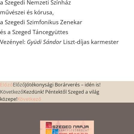
a Szegedi Nemzeti Színház
művészei és kórusa,
a Szegedi Szimfonikus Zenekar
és a Szeged Táncegyüttes
Vezényel:
Gyüdi Sándor
Liszt-díjas karmester
Előző
Jótékonysági Borárverés – idén is!
Előző
Következő
Kezdünk! Péntektől Szeged a világ
közepe!
Következő