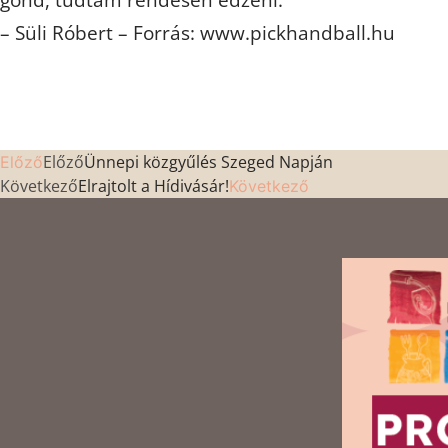
– Süli Róbert – Forrás: www.pickhandball.hu
Előző
Ünnepi közgyűlés Szeged Napján
Előző
Következő
Elrajtolt a Hídivásár!
Következő