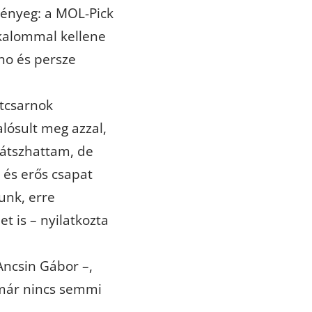
lényeg: a MOL-Pick
lkalommal kellene
no és persze
tcsarnok
lósult meg azzal,
 játszhattam, de
 és erős csapat
unk, erre
t is – nyilatkozta
 Ancsin Gábor –,
már nincs semmi