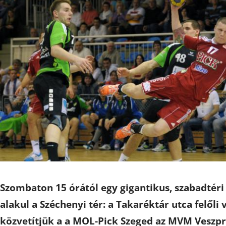
Szombaton 15 órától egy gigantikus, szabadtéri
alakul a Széchenyi tér: a Takaréktár utca felőli
közvetítjük a a MOL-Pick Szeged az MVM Veszp