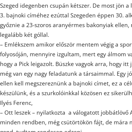
Szeged idegenben csupán kétszer. De most jön a 
3. bajnoki címéhez ezúttal Szegeden éppen 30. a
győznie a 23-szoros aranyérmes bakonyiak ellen, 
legalább két góllal.
– Emlékszem amikor először mentem végig a spor
folyosóján, mennyire izgultam, mert egy álmom va
hogy a Pick leigazolt. Büszke vagyok arra, hogy itt
még van egy nagy feladatunk a társaimmal. Egy jó
ellen kell megszereznünk a bajnoki címet, ez a cél
készülünk, és a szurkolóinkkal közösen ez sikerülhe
Ilyés Ferenc,
– Ott leszek – nyilatkozta a válogatott jobbátlövő
minden rendben, még csütörtökön fájt, de mára 
gond, tudtam rendesen edzeni.