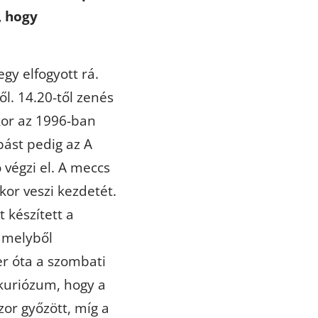
, hogy
y elfogyott rá.
ől. 14.20-től zenés
kor az 1996-ban
bást pedig az A
végzi el. A meccs
 kor veszi kezdetét.
 készített a
amelyből
r óta a szombati
 kuriózum, hogy a
zor győzött, míg a