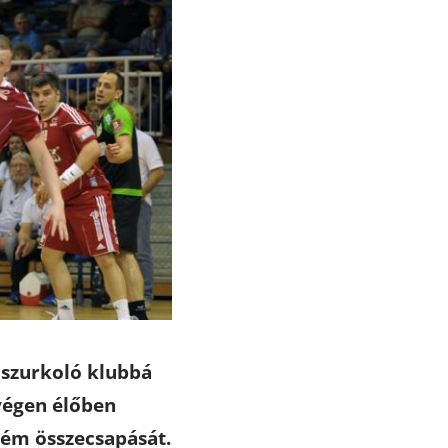
 szurkoló klubbá
 végen élőben
rém összecsapását.