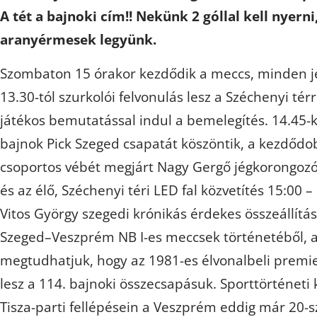
A tét a bajnoki cím!! Nekünk 2 góllal kell nyerni
aranyérmesek legyünk.
Szombaton 15 órakor kezdődik a meccs, minden jeg
13.30-tól szurkolói felvonulás lesz a Széchenyi térr
játékos bemutatással indul a bemelegítés. 14.45-
bajnok Pick Szeged csapatát köszöntik, a kezdődo
csoportos vébét megjárt Nagy Gergő jégkorongozó 
és az élő, Széchenyi téri LED fal közvetítés 15:00 –
Vitos György szegedi krónikás érdekes összeállítást
Szeged–Veszprém NB I-es meccsek történetéből, 
megtudhatjuk, hogy az 1981-es élvonalbeli premie
lesz a 114. bajnoki összecsapásuk. Sporttörténeti
Tisza-parti fellépésein a Veszprém eddig már 20-s