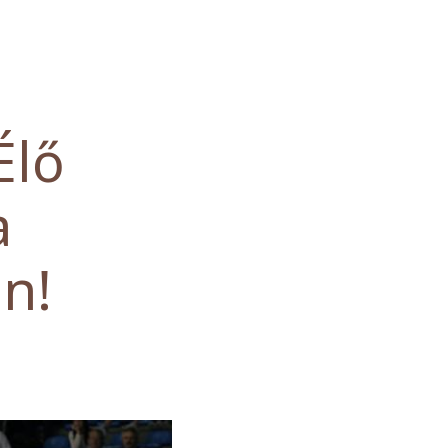
Élő
a
on!