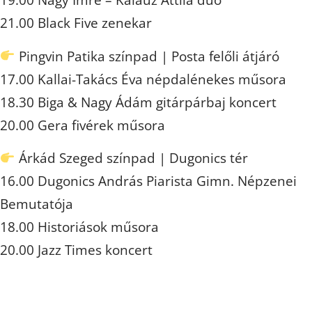
19.00 Nagy Imre – Kalauz Attila duó
21.00 Black Five zenekar
Pingvin Patika színpad | Posta felőli átjáró
17.00 Kallai-Takács Éva népdalénekes műsora
18.30 Biga & Nagy Ádám gitárpárbaj koncert
20.00 Gera fivérek műsora
Árkád Szeged színpad | Dugonics tér
16.00 Dugonics András Piarista Gimn. Népzenei
Bemutatója
18.00 Historiások műsora
20.00 Jazz Times koncert