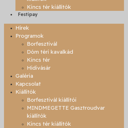
Kincs tér kiállítók
Festipay
Hírek
Programok
Borfesztivál
Dóm téri kavalkád
Kincs tér
Hídivásár
Galéria
Kapcsolat
Kiállítók
Borfesztivál kiállítói
MINDMEGETTE Gasztroudvar
kiállítók
Kincs tér kiállítók