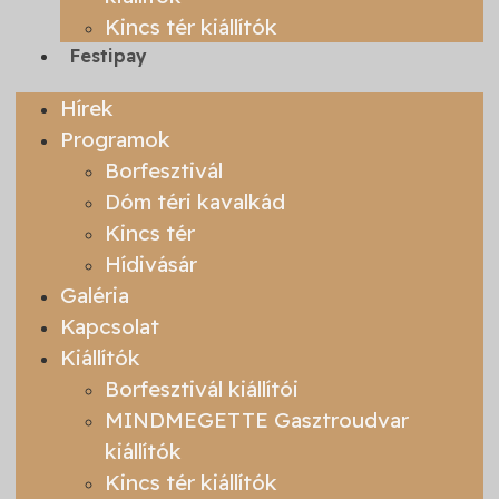
Kincs tér kiállítók
Festipay
Hírek
Programok
Borfesztivál
Dóm téri kavalkád
Kincs tér
Hídivásár
Galéria
Kapcsolat
Kiállítók
Borfesztivál kiállítói
MINDMEGETTE Gasztroudvar
kiállítók
Kincs tér kiállítók