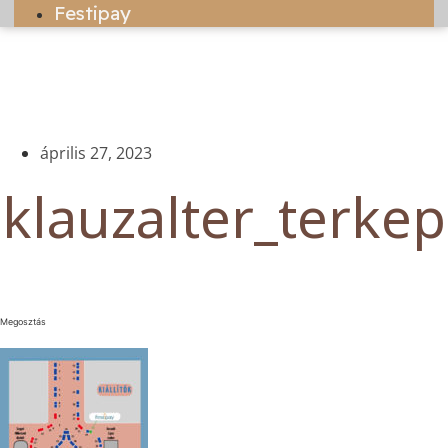
Festipay
április 27, 2023
klauzalter_terkep
Megosztás