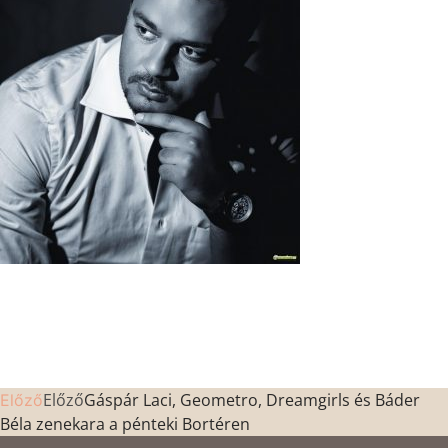
Előző
Gáspár Laci, Geometro, Dreamgirls és Báder
Előző
Béla zenekara a pénteki Bortéren