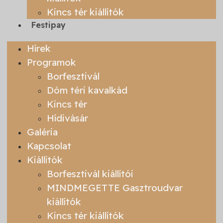
Kincs tér kiállítók
Festipay
Hírek
Programok
Borfesztivál
Dóm téri kavalkád
Kincs tér
Hídivásár
Galéria
Kapcsolat
Kiállítók
Borfesztivál kiállítói
MINDMEGETTE Gasztroudvar
kiállítók
Kincs tér kiállítók