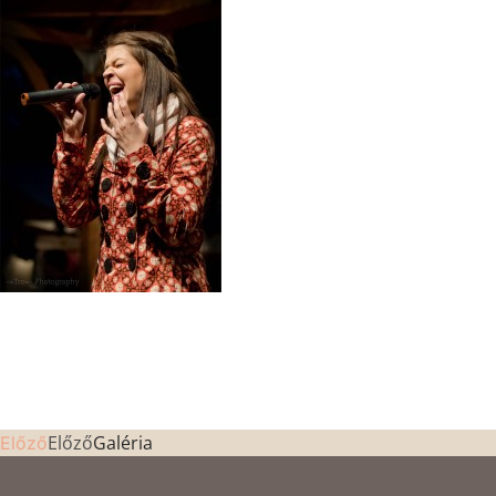
Előző
Galéria
Előző