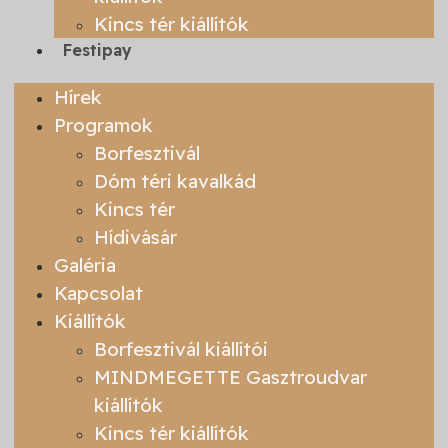
Kincs tér kiállítók
Festipay
Hírek
Programok
Borfesztivál
Dóm téri kavalkád
Kincs tér
Hídivásár
Galéria
Kapcsolat
Kiállítók
Borfesztivál kiállítói
MINDMEGETTE Gasztroudvar
kiállítók
Kincs tér kiállítók