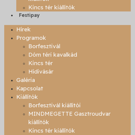
Kincs tér kiállítók
Festipay
Hírek
Programok
Borfesztivál
Dóm téri kavalkád
Kincs tér
Hídivásár
Galéria
Kapcsolat
Kiállítók
Borfesztivál kiállítói
MINDMEGETTE Gasztroudvar
kiállítók
Kincs tér kiállítók