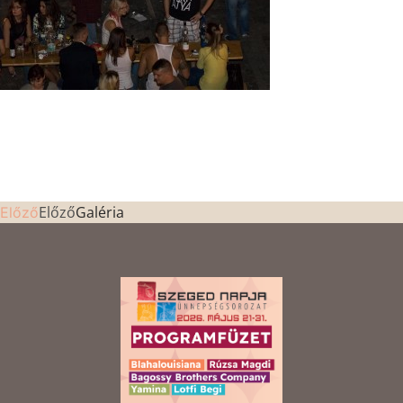
Előző
Galéria
Előző