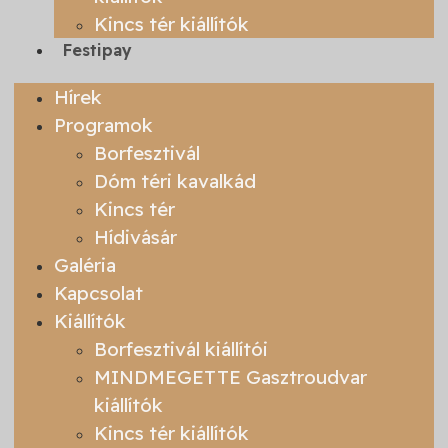
Kincs tér kiállítók
Festipay
Hírek
Programok
Borfesztivál
Dóm téri kavalkád
Kincs tér
Hídivásár
Galéria
Kapcsolat
Kiállítók
Borfesztivál kiállítói
MINDMEGETTE Gasztroudvar
kiállítók
Kincs tér kiállítók