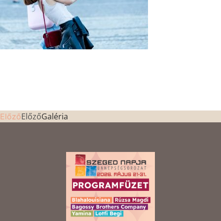
Előző
Galéria
Előző