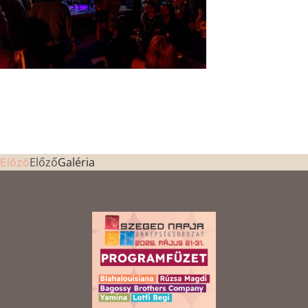
Előző
Galéria
Előző