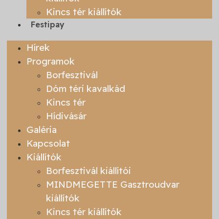
Kincs tér kiállítók
Festipay
Hírek
Programok
Borfesztivál
Dóm téri kavalkád
Kincs tér
Hídivásár
Galéria
Kapcsolat
Kiállítók
Borfesztivál kiállítói
MINDMEGETTE Gasztroudvar
kiállítók
Kincs tér kiállítók