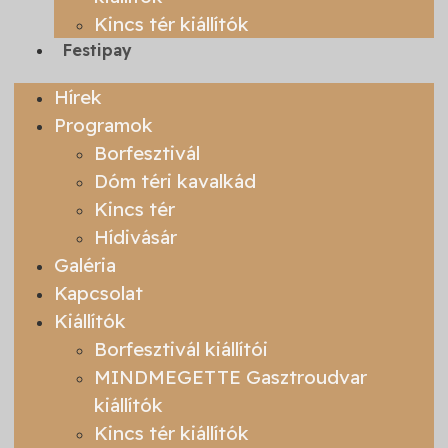
Kincs tér kiállítók
Festipay
Hírek
Programok
Borfesztivál
Dóm téri kavalkád
Kincs tér
Hídivásár
Galéria
Kapcsolat
Kiállítók
Borfesztivál kiállítói
MINDMEGETTE Gasztroudvar
kiállítók
Kincs tér kiállítók