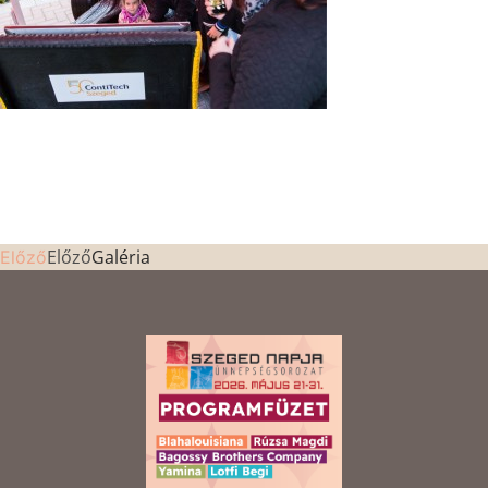
Előző
Galéria
Előző