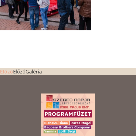
Előző
Galéria
Előző