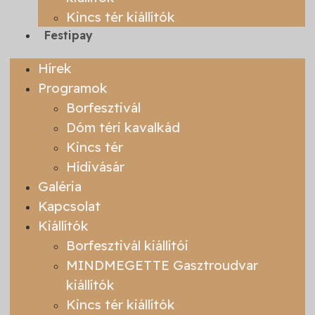
Kincs tér kiállítók
Festipay
Hírek
Programok
Borfesztivál
Dóm téri kavalkád
Kincs tér
Hídivásár
Galéria
Kapcsolat
Kiállítók
Borfesztivál kiállítói
MINDMEGETTE Gasztroudvar
kiállítók
Kincs tér kiállítók