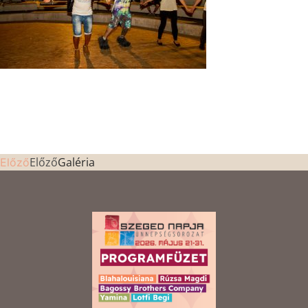
Előző
Galéria
Előző