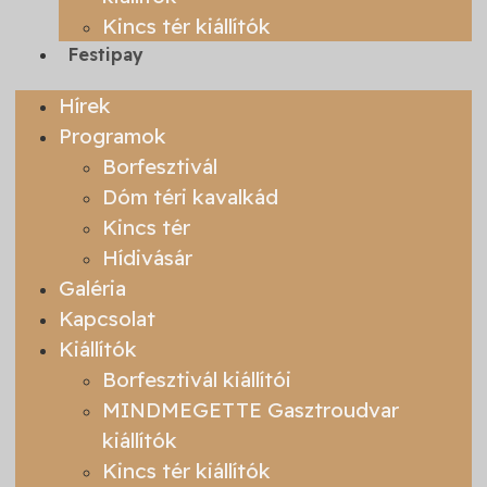
Kincs tér kiállítók
Festipay
Hírek
Programok
Borfesztivál
Dóm téri kavalkád
Kincs tér
Hídivásár
Galéria
Kapcsolat
Kiállítók
Borfesztivál kiállítói
MINDMEGETTE Gasztroudvar
kiállítók
Kincs tér kiállítók