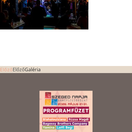
Előző
Galéria
Előző