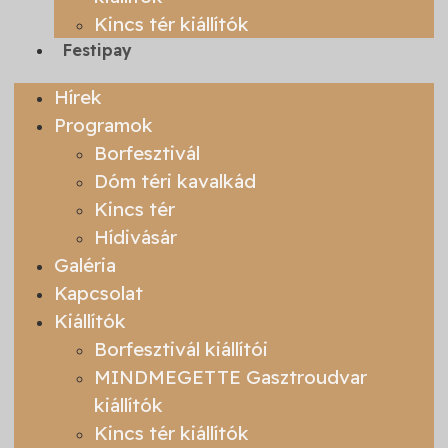
Kincs tér kiállítók
Festipay
Hírek
Programok
Borfesztivál
Dóm téri kavalkád
Kincs tér
Hídivásár
Galéria
Kapcsolat
Kiállítók
Borfesztivál kiállítói
MINDMEGETTE Gasztroudvar
kiállítók
Kincs tér kiállítók