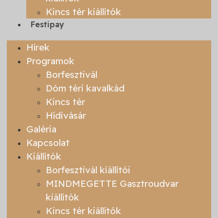
Kincs tér kiállítók
Festipay
Hírek
Programok
Borfesztivál
Dóm téri kavalkád
Kincs tér
Hídivásár
Galéria
Kapcsolat
Kiállítók
Borfesztivál kiállítói
MINDMEGETTE Gasztroudvar
kiállítók
Kincs tér kiállítók