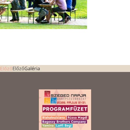
Előző
Galéria
Előző