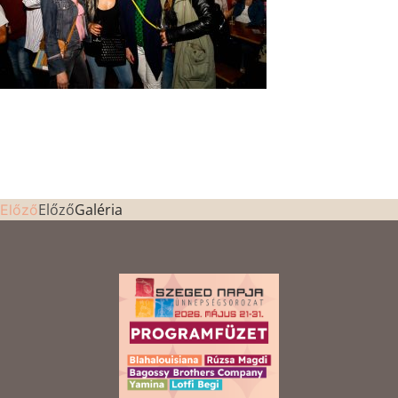
Előző
Galéria
Előző