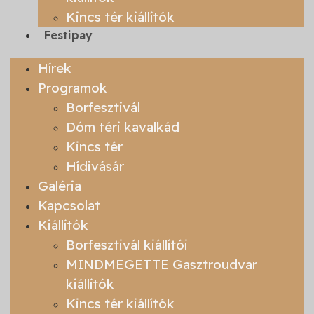
Kincs tér kiállítók
Festipay
Hírek
Programok
Borfesztivál
Dóm téri kavalkád
Kincs tér
Hídivásár
Galéria
Kapcsolat
Kiállítók
Borfesztivál kiállítói
MINDMEGETTE Gasztroudvar
kiállítók
Kincs tér kiállítók