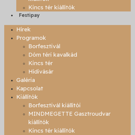
Kincs tér kiállítók
Festipay
Hírek
Programok
Borfesztivál
Dóm téri kavalkád
Kincs tér
Hídivásár
Galéria
Kapcsolat
Kiállítók
Borfesztivál kiállítói
MINDMEGETTE Gasztroudvar
kiállítók
Kincs tér kiállítók