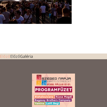
Előző
Galéria
Előző